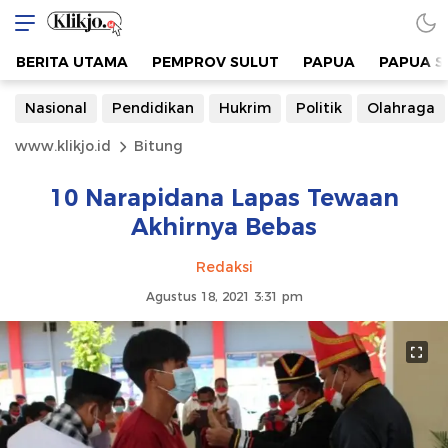
BERITA UTAMA
PEMPROV SULUT
PAPUA
PAPUA S
Nasional
Pendidikan
Hukrim
Politik
Olahraga
www.klikjo.id
Bitung
10 Narapidana Lapas Tewaan
Akhirnya Bebas
Redaksi
Agustus 18, 2021 3:31 pm