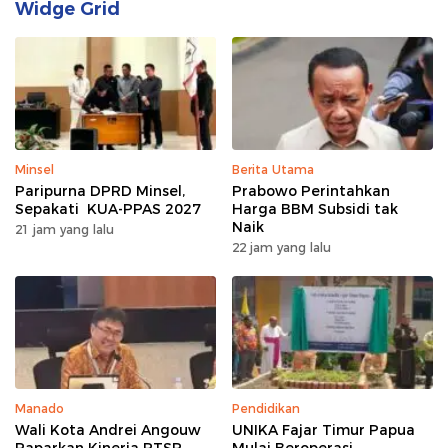
Widge Grid
Minsel
Berita Utama
Paripurna DPRD Minsel,
Prabowo Perintahkan
Sepakati KUA-PPAS 2027
Harga BBM Subsidi tak
Naik
21 jam yang lalu
22 jam yang lalu
Manado
Pendidikan
Wali Kota Andrei Angouw
UNIKA Fajar Timur Papua
Paparkan Kinerja PTSP
Mulai Beroperasi