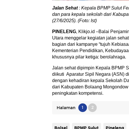
Jalan Sehat
: Kepala BPMP Sulut Fe
dan para kepala sekolah dari Kabupa
(27/6/2025). (Foto: Ist)
PINELENG
, Klikjo.id –Balai Penja
Utara menggelar kegiatan jalan sehat
bagian dari kampanye “tujuh Kebiasa
Kementerian Pendidikan, Kebudayaan,
khususnya pilar ketiga: berolahraga.
Jalan sehat dipimpin Kepala BPMP Sul
diikuti Aparatur Sipil Negara (ASN)
dengan kehadiran kepala Sekolah D
dari Kabupaten Bolaang Mongondow S
peningkatan kompetensi.
1
2
Halaman
Bolsel
BPMP Sulut
Pineleng