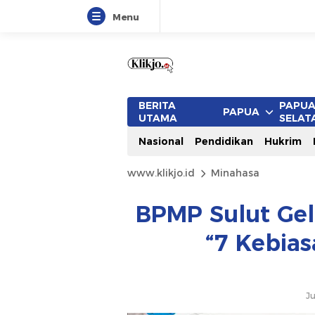
Menu
BERITA
PAPU
PAPUA
UTAMA
SELAT
Nasional
Pendidikan
Hukrim
www.klikjo.id
Minahasa
BPMP Sulut Gel
“7 Kebia
Ju