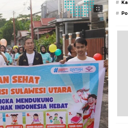
#
Ka
#
Po