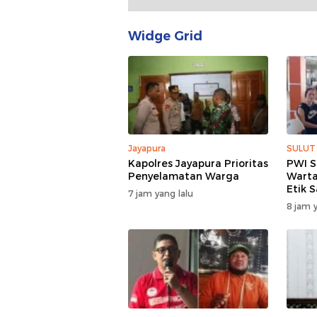
Widge Grid
Jayapura
SULUT
Kapolres Jayapura Prioritas
PWI S
Penyelamatan Warga
Warta
Etik 
7 jam yang lalu
Lapa
8 jam y