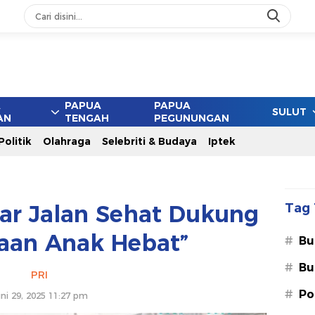
A
PAPUA
PAPUA
SULUT
AN
TENGAH
PEGUNUNGAN
Politik
Olahraga
Selebriti & Budaya
Iptek
ar Jalan Sehat Dukung
Tag 
saan Anak Hebat”
#
Bu
#
Bu
PRI
#
Po
ni 29, 2025 11:27 pm