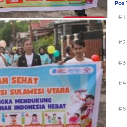
Pos 
#1
#2
#3
#4
#5