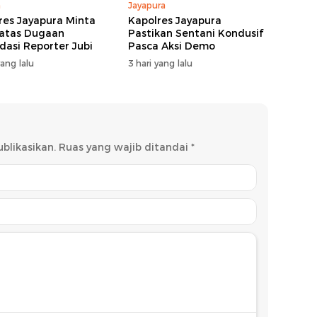
m
Jayapura
res Jayapura Minta
Kapolres Jayapura
atas Dugaan
Pastikan Sentani Kondusif
idasi Reporter Jubi
Pasca Aksi Demo
yang lalu
3 hari yang lalu
blikasikan.
Ruas yang wajib ditandai
*