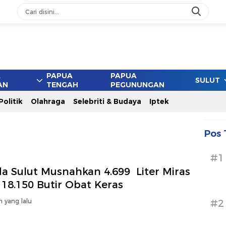
ang
A
PAPUA
PAPUA
SULUT
AN
TENGAH
PEGUNUNGAN
Politik
Olahraga
Selebriti & Budaya
Iptek
Pos 
#1
da Sulut Musnahkan 4.699 Liter Miras
 18.150 Butir Obat Keras
n yang lalu
#2