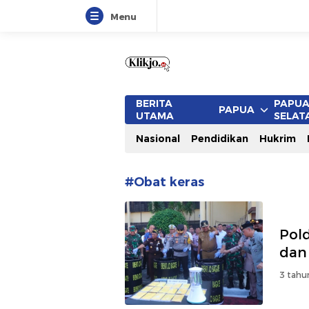
Menu
www.klikjo.id
Terkini, Konstruktif dan Berimb
BERITA
PAPU
PAPUA
UTAMA
SELAT
Nasional
Pendidikan
Hukrim
#Obat keras
Pol
dan
3 tahu