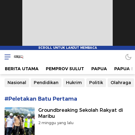
www.klikjo.id
Terkini, Konstruktif dan Berimbang
BERITA UTAMA
PEMPROV SULUT
PAPUA
PAPUA S
Nasional
Pendidikan
Hukrim
Politik
Olahraga
#Peletakan Batu Pertama
Groundbreaking Sekolah Rakyat di
Maribu
2 minggu yang lalu