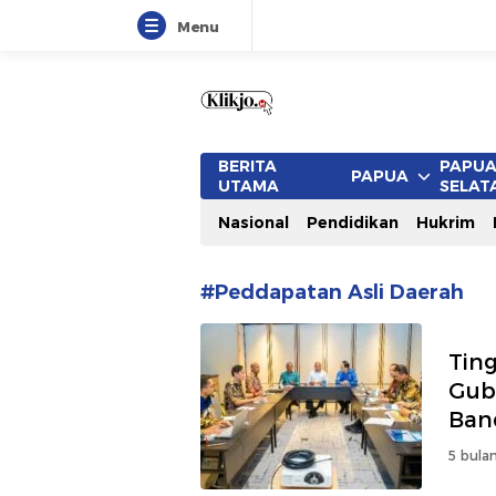
Menu
www.klikjo.id
Terkini, Konstruktif dan Berimb
BERITA
PAPU
PAPUA
UTAMA
SELAT
Nasional
Pendidikan
Hukrim
#Peddapatan Asli Daerah
Tin
Gub
Ban
5 bulan