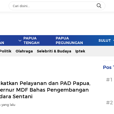
ang
A
PAPUA
PAPUA
SULUT
AN
TENGAH
PEGUNUNGAN
Politik
Olahraga
Selebriti & Budaya
Iptek
Pos 
#1
gkatkan Pelayanan dan PAD Papua,
ernur MDF Bahas Pengembangan
dara Sentani
#2
 yang lalu