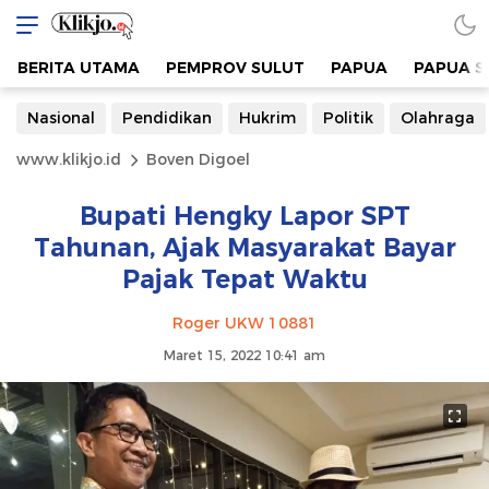
BERITA UTAMA
PEMPROV SULUT
PAPUA
PAPUA S
Nasional
Pendidikan
Hukrim
Politik
Olahraga
www.klikjo.id
Boven Digoel
Bupati Hengky Lapor SPT
Tahunan, Ajak Masyarakat Bayar
Pajak Tepat Waktu
Roger UKW 10881
Maret 15, 2022 10:41 am