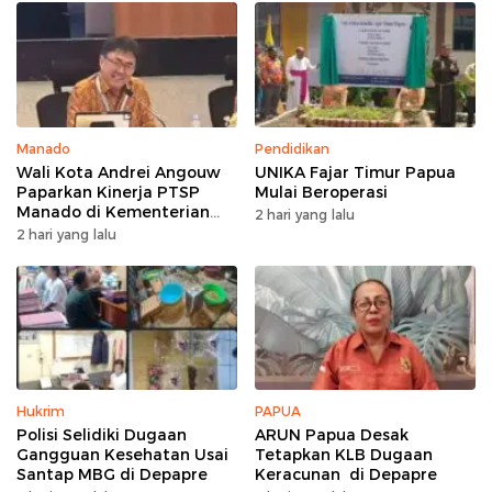
Manado
Pendidikan
Wali Kota Andrei Angouw
UNIKA Fajar Timur Papua
Paparkan Kinerja PTSP
Mulai Beroperasi
Manado di Kementerian
2 hari yang lalu
Investasi
2 hari yang lalu
Hukrim
PAPUA
Polisi Selidiki Dugaan
ARUN Papua Desak
Gangguan Kesehatan Usai
Tetapkan KLB Dugaan
Santap MBG di Depapre
Keracunan di Depapre