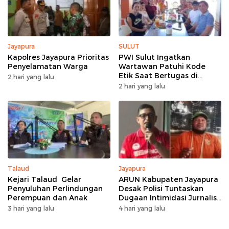
Jayapura
SULUT
Kapolres Jayapura Prioritas
PWI Sulut Ingatkan
Penyelamatan Warga
Wartawan Patuhi Kode
Etik Saat Bertugas di
2 hari yang lalu
Lapangan
2 hari yang lalu
Talaud
Jayapura
Kejari Talaud Gelar
ARUN Kabupaten Jayapura
Penyuluhan Perlindungan
Desak Polisi Tuntaskan
Perempuan dan Anak
Dugaan Intimidasi Jurnalis
Jubi
3 hari yang lalu
4 hari yang lalu