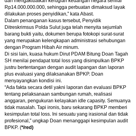
dan mengakibatkan kerugian keuangan negara senilai
Rp14.000.000.000, sehingga perbuatan dimaksud layak
dilakukan proses penyidikan,” kata Abast.
Dalam penanganan kasus tersebut, Penyidik
Ditreskrimsus Polda Sulut juga telah menyita sejumlah
barang bukti yaitu, dokumen berupa fotokopi surat-surat
yang merupakan kelengkapan administrasi sehubungan
dengan Program Hibah Air minum.
Di sisi lain, kuasa hukum Dirut PDAM Bitung Doan Tagah
SH menilai pendapat total loss yang disimpulkan BPKP
justru bertentangan dengan audit lapangan dan laporan
plus evaluasi yang dilaksanakan BPKP. Doan
menyayangkan kondisi ini.
“Ada fakta secara detil yakni laporan dan evaluasi BPKP
tentang pelaksanaan sambungan rumah, realisasi
anggaran, pengukuran kelayakan idle capasity. Semuanya
tidak masalah. Tapi ironis, baru sekarang BPKP memberi
kesimpulan total loss. Ini sesuatu yang irasional dan tidak
profesional,” ungkap Doan menanggapi kesimpulan audit
BPKP. (
*/red)