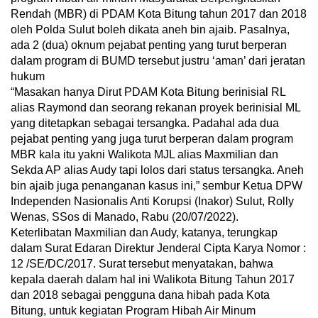
Rendah (MBR) di PDAM Kota Bitung tahun 2017 dan 2018
oleh Polda Sulut boleh dikata aneh bin ajaib. Pasalnya,
ada 2 (dua) oknum pejabat penting yang turut berperan
dalam program di BUMD tersebut justru ‘aman’ dari jeratan
hukum
“Masakan hanya Dirut PDAM Kota Bitung berinisial RL
alias Raymond dan seorang rekanan proyek berinisial ML
yang ditetapkan sebagai tersangka. Padahal ada dua
pejabat penting yang juga turut berperan dalam program
MBR kala itu yakni Walikota MJL alias Maxmilian dan
Sekda AP alias Audy tapi lolos dari status tersangka. Aneh
bin ajaib juga penanganan kasus ini,” sembur Ketua DPW
Independen Nasionalis Anti Korupsi (Inakor) Sulut, Rolly
Wenas, SSos di Manado, Rabu (20/07/2022).
Keterlibatan Maxmilian dan Audy, katanya, terungkap
dalam Surat Edaran Direktur Jenderal Cipta Karya Nomor :
12 /SE/DC/2017. Surat tersebut menyatakan, bahwa
kepala daerah dalam hal ini Walikota Bitung Tahun 2017
dan 2018 sebagai pengguna dana hibah pada Kota
Bitung, untuk kegiatan Program Hibah Air Minum