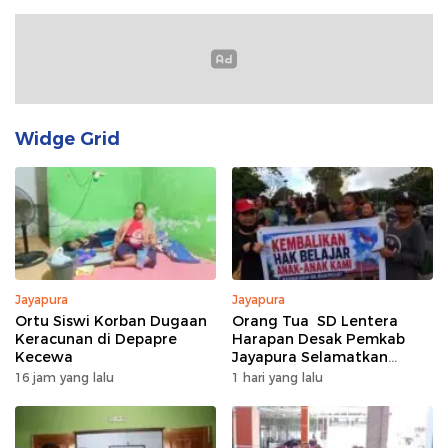
Widge Grid
Jayapura
Jayapura
Ortu Siswi Korban Dugaan
Orang Tua SD Lentera
Keracunan di Depapre
Harapan Desak Pemkab
Kecewa
Jayapura Selamatkan
Pendidikan 430 Siswa
16 jam yang lalu
1 hari yang lalu