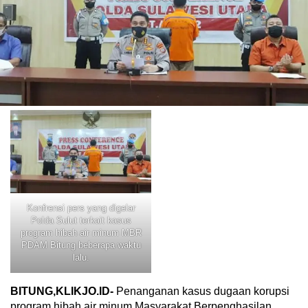
Konfrensi pers yang digelar
Polda Sulut terkait kasus
program hibah air minum MBR
PDAM Bitung beberapa waktu
lalu.
BITUNG,KLIKJO.ID-
Penanganan kasus dugaan korupsi
program hibah air minum Masyarakat Berpenghasilan