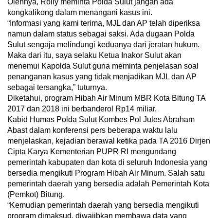
Olehnya, Rolly meminta Polda Sulut jangan ada
kongkalikong dalam menangani kasus ini.
“Informasi yang kami terima, MJL dan AP telah diperiksa
namun dalam status sebagai saksi. Ada dugaan Polda
Sulut sengaja melindungi keduanya dari jeratan hukum.
Maka dari itu, saya selaku Ketua Inakor Sulut akan
menemui Kapolda Sulut guna meminta penjelasan soal
penanganan kasus yang tidak menjadikan MJL dan AP
sebagai tersangka,” tuturnya.
Diketahui, program Hibah Air Minum MBR Kota Bitung TA
2017 dan 2018 ini berbanderol Rp14 miliar.
Kabid Humas Polda Sulut Kombes Pol Jules Abraham
Abast dalam konferensi pers beberapa waktu lalu
menjelaskan, kejadian berawal ketika pada TA 2016 Dirjen
Cipta Karya Kementerian PUPR RI mengundang
pemerintah kabupaten dan kota di seluruh Indonesia yang
bersedia mengikuti Program Hibah Air Minum. Salah satu
pemerintah daerah yang bersedia adalah Pemerintah Kota
(Pemkot) Bitung.
“Kemudian pemerintah daerah yang bersedia mengikuti
program dimaksud, diwajibkan membawa data yang