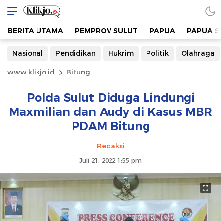
BERITA UTAMA
PEMPROV SULUT
PAPUA
PAPUA S
Nasional
Pendidikan
Hukrim
Politik
Olahraga
www.klikjo.id
Bitung
Polda Sulut Diduga Lindungi
Maxmilian dan Audy di Kasus MBR
PDAM Bitung
Redaksi
Juli 21, 2022 1:55 pm