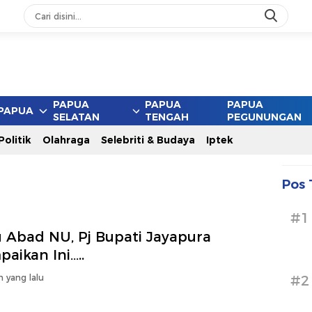
ang
PAPUA
PAPUA
PAPUA
PAPUA
SELATAN
TENGAH
PEGUNUNGAN
Politik
Olahraga
Selebriti & Budaya
Iptek
Pos 
#1
u Abad NU, Pj Bupati Jayapura
aikan Ini…..
n yang lalu
#2