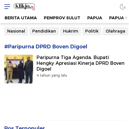
www.klikjo.id
Terkini, Konstruktif dan Berimbang
BERITA UTAMA
PEMPROV SULUT
PAPUA
PAPUA S
Nasional
Pendidikan
Hukrim
Politik
Olahraga
#Paripurna DPRD Boven Digoel
Paripurna Tiga Agenda, Bupati
Hengky Apresiasi Kinerja DPRD Boven
Digoel
4 tahun yang lalu
Pos Terpopuler