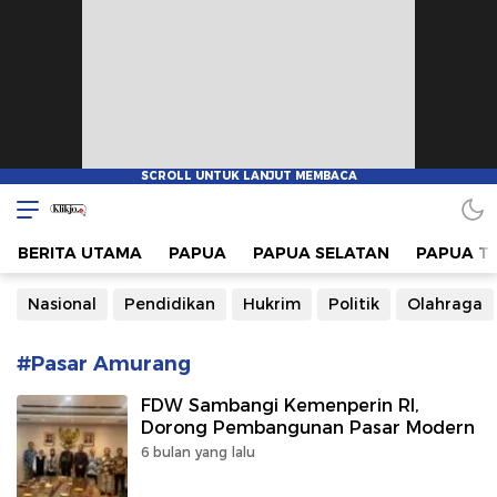
www.klikjo.id
Terkini, Konstruktif dan Berimbang
BERITA UTAMA
PAPUA
PAPUA SELATAN
PAPUA T
Nasional
Pendidikan
Hukrim
Politik
Olahraga
#Pasar Amurang
FDW Sambangi Kemenperin RI,
Dorong Pembangunan Pasar Modern
6 bulan yang lalu