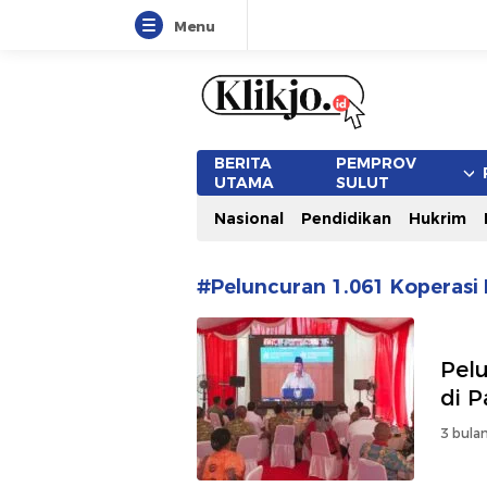
Menu
www.klikjo.id
Terkini, Konstruktif dan Berimb
BERITA
PEMPROV
UTAMA
SULUT
Nasional
Pendidikan
Hukrim
#Peluncuran 1.061 Koperasi
Pel
di 
3 bulan