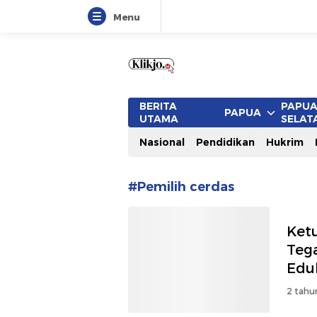
Menu
www.klikjo.id
Terkini, Konstruktif dan Berimb
BERITA
PAPU
PAPUA
UTAMA
SELAT
Nasional
Pendidikan
Hukrim
#Pemilih cerdas
Ket
Teg
Edu
2 tahu