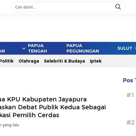
ang
A
PAPUA
PAPUA
SULUT
AN
TENGAH
PEGUNUNGAN
Politik
Olahraga
Selebriti & Budaya
Iptek
Pos 
#1
ua KPU Kabupaten Jayapura
askan Debat Publik Kedua Sebagai
kasi Pemilih Cerdas
#2
n yang lalu