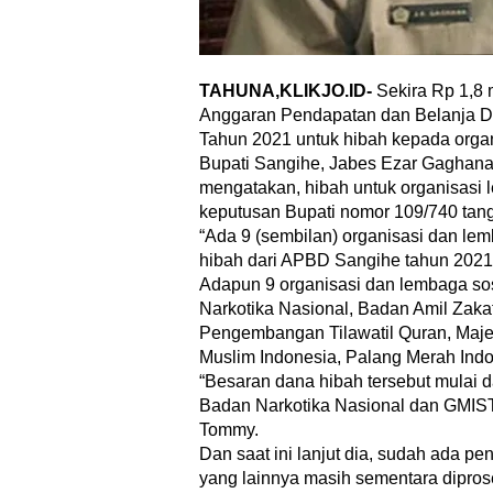
TAHUNA,KLIKJO.ID-
Sekira Rp 1,8 
Anggaran Pendapatan dan Belanja 
Tahun 2021 untuk hibah kepada orga
Bupati Sangihe, Jabes Ezar Gaghana
mengatakan, hibah untuk organisasi 
keputusan Bupati nomor 109/740 tang
“Ada 9 (sembilan) organisasi dan l
hibah dari APBD Sangihe tahun 2021 i
Adapun 9 organisasi dan lembaga so
Narkotika Nasional, Badan Amil Zakat
Pengembangan Tilawatil Quran, Maj
Muslim Indonesia, Palang Merah Indo
“Besaran dana hibah tersebut mulai d
Badan Narkotika Nasional dan GMIST
Tommy.
Dan saat ini lanjut dia, sudah ada pe
yang lainnya masih sementara dipro