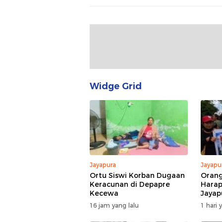
Widge Grid
Jayapura
Jayapu
Ortu Siswi Korban Dugaan
Orang
Keracunan di Depapre
Hara
Kecewa
Jayap
Pendi
16 jam yang lalu
1 hari 