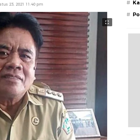
#
Ka
stus 23, 2021 11:40 pm
#
Po