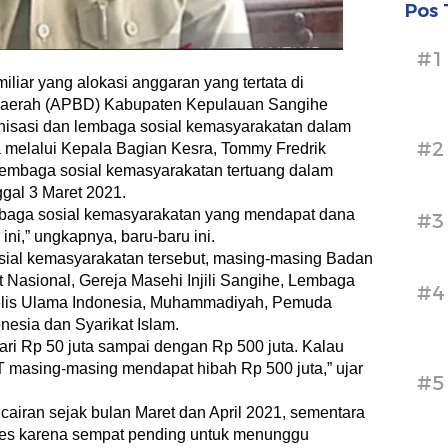
Pos 
#1
miliar yang alokasi anggaran yang tertata di
Daerah (APBD) Kabupaten Kepulauan Sangihe
nisasi dan lembaga sosial kemasyarakatan dalam
#2
 melalui Kepala Bagian Kesra, Tommy Fredrik
lembaga sosial kemasyarakatan tertuang dalam
gal 3 Maret 2021.
embaga sosial kemasyarakatan yang mendapat dana
#3
ni,” ungkapnya, baru-baru ini.
sial kemasyarakatan tersebut, masing-masing Badan
 Nasional, Gereja Masehi Injili Sangihe, Lembaga
#4
elis Ulama Indonesia, Muhammadiyah, Pemuda
nesia dan Syarikat Islam.
ari Rp 50 juta sampai dengan Rp 500 juta. Kalau
 masing-masing mendapat hibah Rp 500 juta,” ujar
#5
ncairan sejak bulan Maret dan April 2021, sementara
ses karena sempat pending untuk menunggu