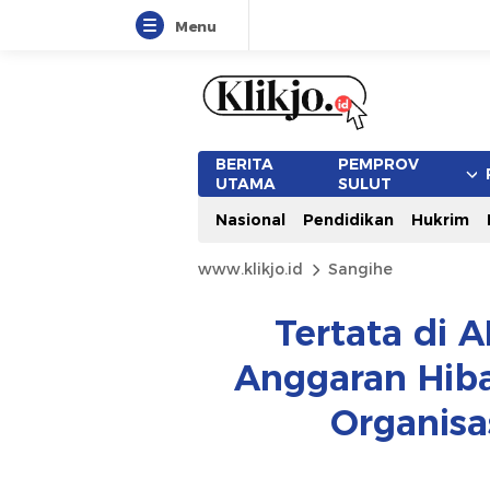
Menu
BERITA
PEMPROV
UTAMA
SULUT
Nasional
Pendidikan
Hukrim
www.klikjo.id
Sangihe
Tertata di A
Anggaran Hib
Organisa