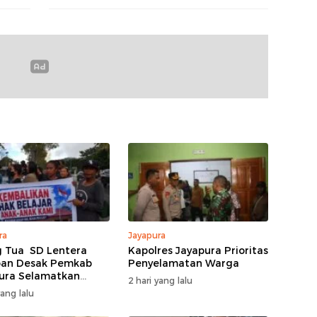
ra
Jayapura
 Tua SD Lentera
Kapolres Jayapura Prioritas
pan Desak Pemkab
Penyelamatan Warga
ura Selamatkan
2 hari yang lalu
dikan 430 Siswa
yang lalu