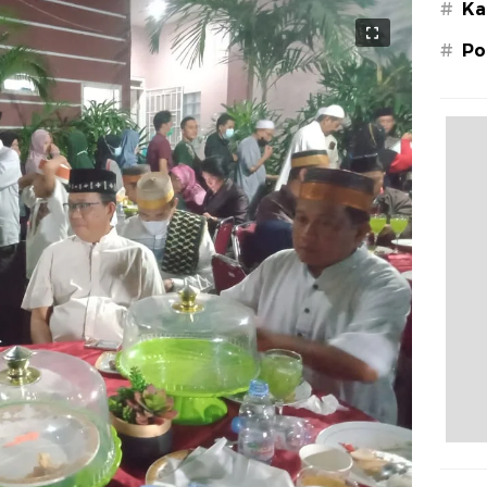
#
Ka
#
Po