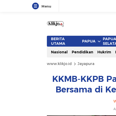
Menu
BERITA
PAPU
PAPUA
UTAMA
SELAT
Nasional
Pendidikan
Hukrim
www.klikjo.id
Jayapura
KKMB-KKPB Pap
Bersama di K
W
A