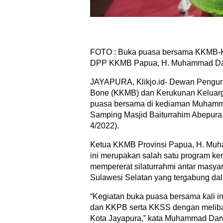
FOTO : Buka puasa bersama KKMB-K
DPP KKMB Papua, H. Muhammad Dar
JAYAPURA, Klikjo.id- Dewan Pengur
Bone (KKMB) dan Kerukunan Keluar
puasa bersama di kediaman Muhamma
Samping Masjid Baiturrahim Abepura, 
4/2022).
Ketua KKMB Provinsi Papua, H. Muh
ini merupakan salah satu program k
mempererat silaturrahmi antar masya
Sulawesi Selatan yang tergabung d
“Kegiatan buka puasa bersama kali 
dan KKPB serta KKSS dengan meliba
Kota Jayapura,” kata Muhammad Darwi