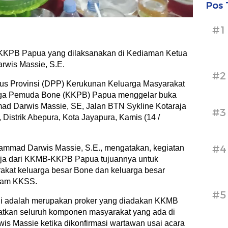
Pos 
#1
KPB Papua yang dilaksanakan di Kediaman Ketua
wis Massie, S.E.
#2
us Provinsi (DPP) Kerukunan Keluarga Masyarakat
ga Pemuda Bone (KKPB) Papua menggelar buka
d Darwis Massie, SE, Jalan BTN Sykline Kotaraja
#3
Distrik Abepura, Kota Jayapura, Kamis (14 /
#4
ammad Darwis Massie, S.E., mengatakan, kegiatan
erja dari KKMB-KKPB Papua tujuannya untuk
rakat keluarga besar Bone dan keluarga besar
alam KKSS.
#5
ini adalah merupakan proker yang diadakan KKMB
tkan seluruh komponen masyarakat yang ada di
s Massie ketika dikonfirmasi wartawan usai acara