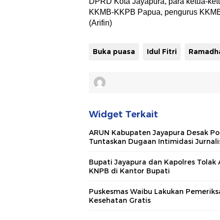
DPRD Kota Jayapura, para ketua-ke
KKMB-KKPB Papua, pengurus KKMB-K
(Arifin)
Buka puasa
Idul Fitri
Ramadh
Widget Terkait
ARUN Kabupaten Jayapura Desak Pol
Tuntaskan Dugaan Intimidasi Jurnali
Bupati Jayapura dan Kapolres Tolak 
KNPB di Kantor Bupati
Puskesmas Waibu Lakukan Pemeriks
Kesehatan Gratis