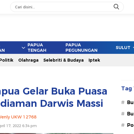
A
PAPUA
PAPUA
SULUT
AN
TENGAH
PEGUNUNGAN
Politik
Olahraga
Selebriti & Budaya
Iptek
ua Gelar Buka Puasa
Tag 
ediaman Darwis Massi
#
Bu
#
Bu
enly UKW 12768
#
Po
pril 17, 2022 6:34 pm