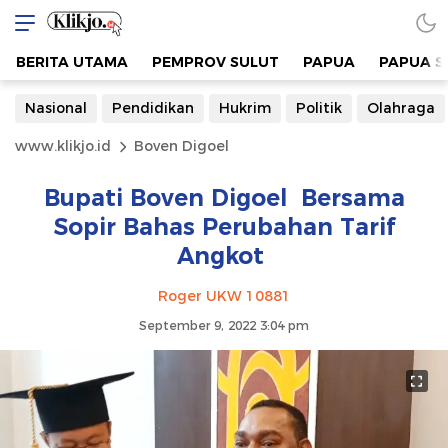
BERITA UTAMA
PEMPROV SULUT
PAPUA
PAPUA S
Nasional
Pendidikan
Hukrim
Politik
Olahraga
www.klikjo.id
Boven Digoel
Bupati Boven Digoel Bersama
Sopir Bahas Perubahan Tarif
Angkot
Roger UKW 10881
September 9, 2022 3:04 pm