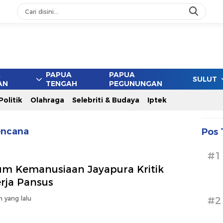
ang
A
PAPUA
PAPUA
SULUT
AN
TENGAH
PEGUNUNGAN
Politik
Olahraga
Selebriti & Budaya
Iptek
encana
Pos 
#1
um Kemanusiaan Jayapura Kritik
rja Pansus
n yang lalu
#2