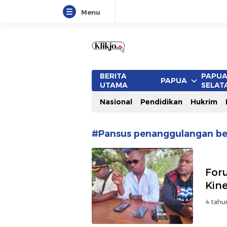
Menu
www.klikjo.id
Terkini, Konstruktif dan Berimb
BERITA
PAPU
PAPUA
UTAMA
SELAT
Nasional
Pendidikan
Hukrim
#Pansus penanggulangan b
For
Kine
4 tahu