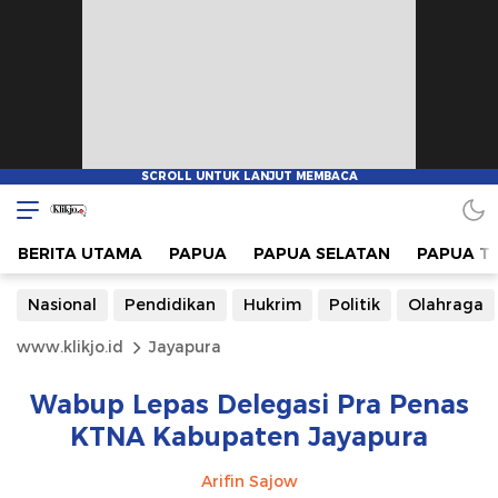
BERITA UTAMA
PAPUA
PAPUA SELATAN
PAPUA T
Nasional
Pendidikan
Hukrim
Politik
Olahraga
www.klikjo.id
Jayapura
Wabup Lepas Delegasi Pra Penas
KTNA Kabupaten Jayapura
Arifin Sajow