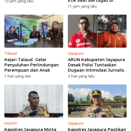
Etik Saat Bertugas di
10 jam yang lalu
Lapangan
11 jam yang lalu
Talaud
Jayapura
Kejari Talaud Gelar
ARUN Kabupaten Jayapura
Penyuluhan Perlindungan
Desak Polisi Tuntaskan
Perempuan dan Anak
Dugaan Intimidasi Jurnalis
Jubi
1 hari yang lalu
2 hari yang lalu
Hukrim
Jayapura
Kapolres Jayapura Minta
Kapolres Jayapura Pastikan