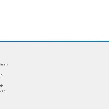
ahaan
an
ir
wan