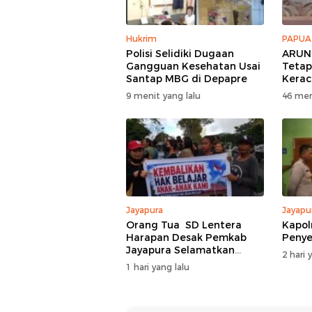
Hukrim
PAPUA
Polisi Selidiki Dugaan
ARUN
Gangguan Kesehatan Usai
Tetap
Santap MBG di Depapre
Kerac
9 menit yang lalu
46 men
Jayapura
Jayapu
Orang Tua SD Lentera
Kapol
Harapan Desak Pemkab
Peny
Jayapura Selamatkan
2 hari 
Pendidikan 430 Siswa
1 hari yang lalu