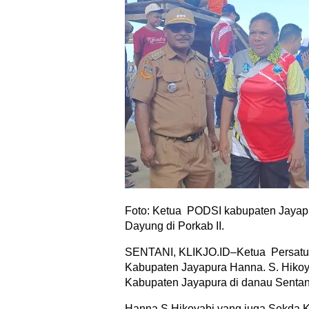
Foto: Ketua PODSI kabupaten Jayapu
Dayung di Porkab II.
SENTANI, KLIKJO.ID–Ketua Persatua
Kabupaten Jayapura Hanna. S. Hiko
Kabupaten Jayapura di danau Sentani
Hanna.S.Hikoyabi yang juga Sekda K