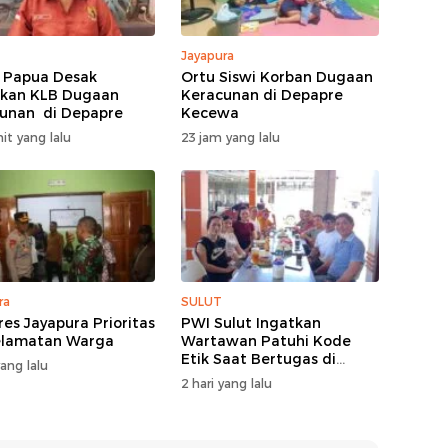
Jayapura
 Papua Desak
Ortu Siswi Korban Dugaan
kan KLB Dugaan
Keracunan di Depapre
unan di Depapre
Kecewa
it yang lalu
23 jam yang lalu
ra
SULUT
res Jayapura Prioritas
PWI Sulut Ingatkan
elamatan Warga
Wartawan Patuhi Kode
Etik Saat Bertugas di
yang lalu
Lapangan
2 hari yang lalu