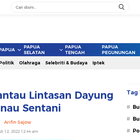
PAPUA
PAPUA
PAPUA
PAPUA
SELATAN
TENGAH
PEGUNUNGAN
Politik
Olahraga
Selebriti & Budaya
Iptek
antau Lintasan Dayung
Tag 
anau Sentani
#
Bu
#
Bu
Arifin Sajow
#
Po
uli 12, 2022 12:44 am