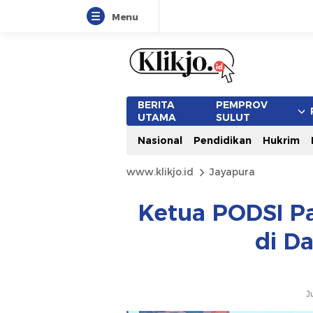
Menu
BERITA
PEMPROV
UTAMA
SULUT
Nasional
Pendidikan
Hukrim
www.klikjo.id
Jayapura
Ketua PODSI P
di D
J