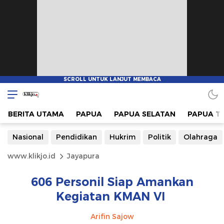
BERITA UTAMA
PAPUA
PAPUA SELATAN
PAPUA T
Nasional
Pendidikan
Hukrim
Politik
Olahraga
www.klikjo.id
Jayapura
606 Personil Siap Amankan
Kegiatan KMAN VI
Arifin Sajow