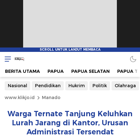
BERITA UTAMA
PAPUA
PAPUA SELATAN
PAPUA T
Nasional
Pendidikan
Hukrim
Politik
Olahraga
www.klikjo.id
Manado
Warga Ternate Tanjung Keluhkan
Lurah Jarang di Kantor, Urusan
Administrasi Tersendat