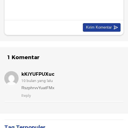
1 Komentar
kKiYUFPUXuc
10 bulan yang lalu
RszphrvvYuatFMx
Reply
Tag Terpopuler