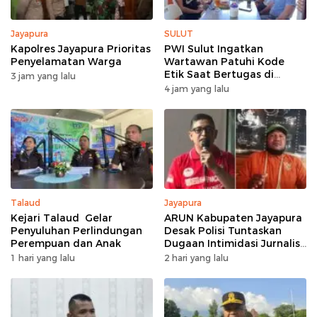
Jayapura
SULUT
Kapolres Jayapura Prioritas
PWI Sulut Ingatkan
Penyelamatan Warga
Wartawan Patuhi Kode
Etik Saat Bertugas di
3 jam yang lalu
Lapangan
4 jam yang lalu
Talaud
Jayapura
Kejari Talaud Gelar
ARUN Kabupaten Jayapura
Penyuluhan Perlindungan
Desak Polisi Tuntaskan
Perempuan dan Anak
Dugaan Intimidasi Jurnalis
Jubi
1 hari yang lalu
2 hari yang lalu