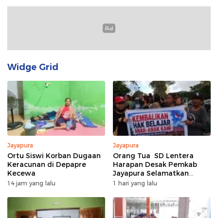
Widge Grid
Jayapura
Jayapura
Ortu Siswi Korban Dugaan
Orang Tua SD Lentera
Keracunan di Depapre
Harapan Desak Pemkab
Kecewa
Jayapura Selamatkan
Pendidikan 430 Siswa
14 jam yang lalu
1 hari yang lalu