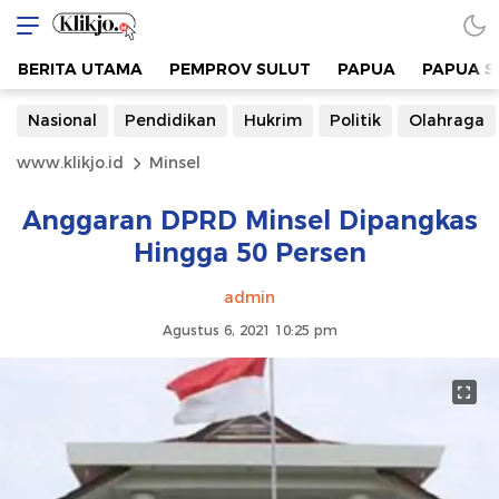
BERITA UTAMA
PEMPROV SULUT
PAPUA
PAPUA S
Nasional
Pendidikan
Hukrim
Politik
Olahraga
www.klikjo.id
Minsel
Anggaran DPRD Minsel Dipangkas
Hingga 50 Persen
admin
Agustus 6, 2021 10:25 pm