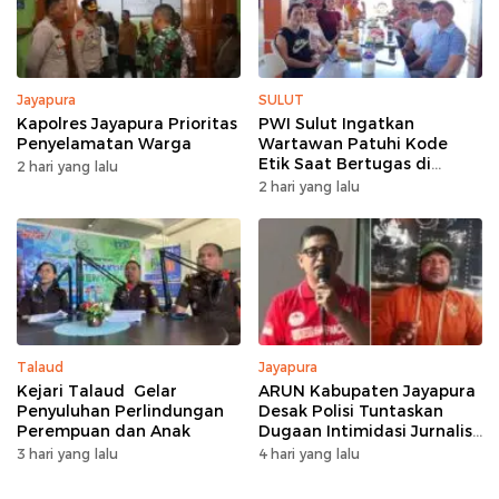
Jayapura
SULUT
Kapolres Jayapura Prioritas
PWI Sulut Ingatkan
Penyelamatan Warga
Wartawan Patuhi Kode
Etik Saat Bertugas di
2 hari yang lalu
Lapangan
2 hari yang lalu
Talaud
Jayapura
Kejari Talaud Gelar
ARUN Kabupaten Jayapura
Penyuluhan Perlindungan
Desak Polisi Tuntaskan
Perempuan dan Anak
Dugaan Intimidasi Jurnalis
Jubi
3 hari yang lalu
4 hari yang lalu