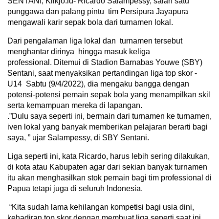
SENTANI, Klikjo.id- Ricardo Salampessy, salah satu
punggawa dan palang pintu tim Persipura Jayapura
mengawali karir sepak bola dari turnamen lokal.
Dari pengalaman liga lokal dan turnamen tersebut
menghantar dirinya hingga masuk keliga
professional. Ditemui di Stadion Barnabas Youwe (SBY)
Sentani, saat menyaksikan pertandingan liga top skor -
U14 Sabtu (9/4/2022), dia mengaku bangga dengan
potensi-potensi pemain sepak bola yang menampilkan skil
serta kemampuan mereka di lapangan.
.”Dulu saya seperti ini, bermain dari turnamen ke turnamen,
iven lokal yang banyak memberikan pelajaran berarti bagi
saya, ” ujar Salampessy, di SBY Sentani.
Liga seperti ini, kata Ricardo, harus lebih sering dilakukan,
di kota atau Kabupaten agar dari sekian banyak turnamen
itu akan menghasilkan stok pemain bagi tim professional di
Papua tetapi juga di seluruh Indonesia.
“Kita sudah lama kehilangan kompetisi bagi usia dini,
kehadiran top skor dengan membuat liga seperti saat ini