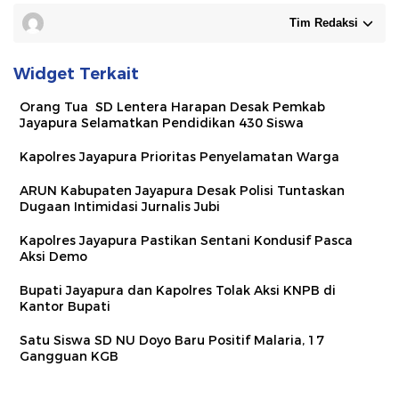
Tim Redaksi
Widget Terkait
Orang Tua SD Lentera Harapan Desak Pemkab
Jayapura Selamatkan Pendidikan 430 Siswa
Kapolres Jayapura Prioritas Penyelamatan Warga
ARUN Kabupaten Jayapura Desak Polisi Tuntaskan
Dugaan Intimidasi Jurnalis Jubi
Kapolres Jayapura Pastikan Sentani Kondusif Pasca
Aksi Demo
Bupati Jayapura dan Kapolres Tolak Aksi KNPB di
Kantor Bupati
Satu Siswa SD NU Doyo Baru Positif Malaria, 17
Gangguan KGB