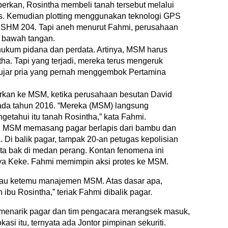
eberkan, Rosintha membeli tanah tersebut melalui
is. Kemudian plotting menggunakan teknologi GPS
 SHM 204. Tapi aneh menurut Fahmi, perusahaan
 bawah tangan.
hukum pidana dan perdata. Artinya, MSM harus
ha. Tapi yang terjadi, mereka terus mengeruk
 ujar pria yang pernah menggembok Pertamina
orkan ke MSM, ketika perusahaan besutan David
ada tahun 2016. “Mereka (MSM) langsung
etahui itu tanah Rosintha,” kata Fahmi.
g, MSM memasang pagar berlapis dari bambu dan
 Di balik pagar, tampak 20-an petugas kepolisian
ata bak di medan perang. Kontan fenomena ini
nya Keke. Fahmi memimpin aksi protes ke MSM.
 mau ketemu manajemen MSM. Atas dasar apa,
ibu Rosintha,” teriak Fahmi dibalik pagar.
 menarik pagar dan tim pengacara merangsek masuk,
si itu, ternyata ada Jontor pimpinan sekuriti.