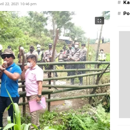
#
Ka
ril 22, 2021 10:46 pm
#
Po