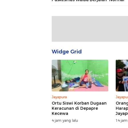
Widge Grid
Jayapura
Jayapu
Ortu Siswi Korban Dugaan
Orang
Keracunan di Depapre
Hara
Kecewa
Jayap
Pendi
4 jam yang lalu
14 jam