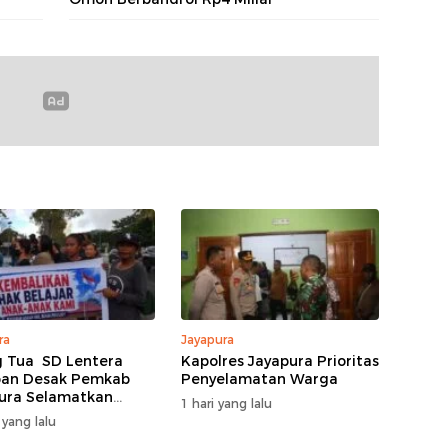
ra
Jayapura
 Tua SD Lentera
Kapolres Jayapura Prioritas
pan Desak Pemkab
Penyelamatan Warga
ura Selamatkan
1 hari yang lalu
dikan 430 Siswa
 yang lalu