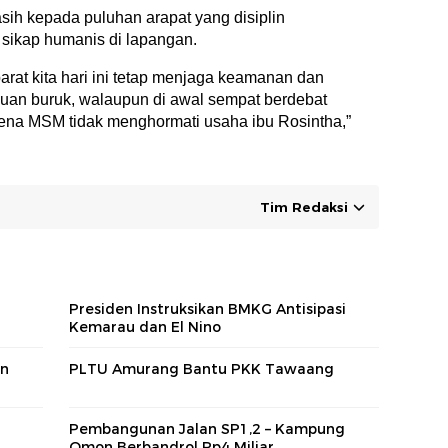
sih kepada puluhan arapat yang disiplin
 sikap humanis di lapangan.
arat kita hari ini tetap menjaga keamanan dan
akuan buruk, walaupun di awal sempat berdebat
arena MSM tidak menghormati usaha ibu Rosintha,”
Tim Redaksi
Presiden Instruksikan BMKG Antisipasi
Kemarau dan El Nino
an
PLTU Amurang Bantu PKK Tawaang
Pembangunan Jalan SP1,2 – Kampung
Omon Berbandrol Rp4 Miliar