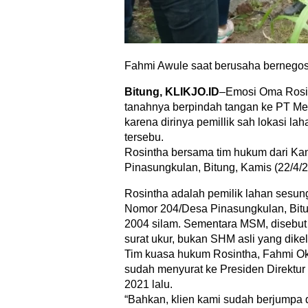
Fahmi Awule saat berusaha bernegosi
Bitung, KLIKJO.ID
–Emosi Oma Rosin
tanahnya berpindah tangan ke PT Mea
karena dirinya pemillik sah lokasi l
tersebu.
Rosintha bersama tim hukum dari Kant
Pinasungkulan, Bitung, Kamis (22/4/2
Rosintha adalah pemilik lahan sesung
Nomor 204/Desa Pinasungkulan, Bitun
2004 silam. Sementara MSM, disebut
surat ukur, bukan SHM asli yang dik
Tim kuasa hukum Rosintha, Fahmi Ok
sudah menyurat ke Presiden Direktu
2021 lalu.
“Bahkan, klien kami sudah berjumpa 