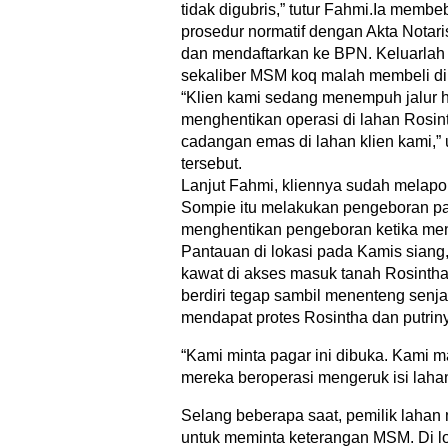
tidak digubris,” tutur Fahmi.Ia memb
prosedur normatif dengan Akta Notar
dan mendaftarkan ke BPN. Keluarlah
sekaliber MSM koq malah membeli di
“Klien kami sedang menempuh jalur 
menghentikan operasi di lahan Rosint
cadangan emas di lahan klien kami,”
tersebut.
Lanjut Fahmi, kliennya sudah melap
Sompie itu melakukan pengeboran p
menghentikan pengeboran ketika meng
Pantauan di lokasi pada Kamis sian
kawat di akses masuk tanah Rosintha.
berdiri tegap sambil menenteng senj
mendapat protes Rosintha dan putri
“Kami minta pagar ini dibuka. Kami
mereka beroperasi mengeruk isi lahan 
Selang beberapa saat, pemilik lahan
untuk meminta keterangan MSM. Di loka