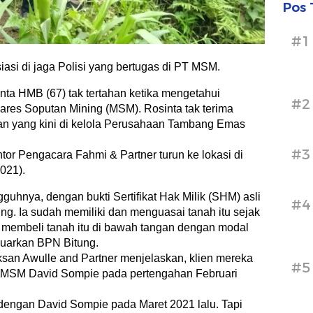
Pos 
#1
asi di jaga Polisi yang bertugas di PT MSM.
ta HMB (67) tak tertahan ketika mengetahui
#2
res Soputan Mining (MSM). Rosinta tak terima
ahan yang kini di kelola Perusahaan Tambang Emas
#3
or Pengacara Fahmi & Partner turun ke lokasi di
021).
guhnya, dengan bukti Sertifikat Hak Milik (SHM) asli
#4
g. Ia sudah memiliki dan menguasai tanah itu sejak
 membeli tanah itu di bawah tangan dengan modal
eluarkan BPN Bitung.
san Awulle and Partner menjelaskan, klien mereka
#5
r MSM David Sompie pada pertengahan Februari
dengan David Sompie pada Maret 2021 lalu. Tapi