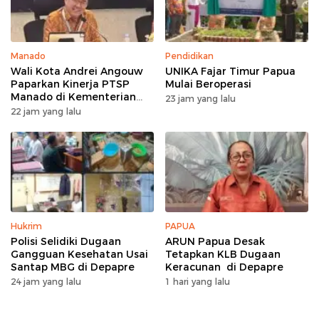
Manado
Pendidikan
Wali Kota Andrei Angouw
UNIKA Fajar Timur Papua
Paparkan Kinerja PTSP
Mulai Beroperasi
Manado di Kementerian
23 jam yang lalu
Investasi
22 jam yang lalu
Hukrim
PAPUA
Polisi Selidiki Dugaan
ARUN Papua Desak
Gangguan Kesehatan Usai
Tetapkan KLB Dugaan
Santap MBG di Depapre
Keracunan di Depapre
24 jam yang lalu
1 hari yang lalu