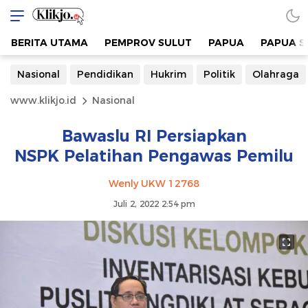
BERITA UTAMA
PEMPROV SULUT
PAPUA
PAPUA S
Nasional
Pendidikan
Hukrim
Politik
Olahraga
www.klikjo.id
Nasional
Bawaslu RI Persiapkan
NSPK Pelatihan Pengawas Pemilu
Wenly UKW 12768
Juli 2, 2022 2:54 pm