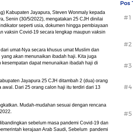
Pos 
g) Kabupaten Jayapura, Steven Wonmaly kepada
#1
a, Senin (30/5/2022), mengatakan 25 CJH dinilai
indikator seperti usia, dokumen hingga pembiayaan
an vaksin Covid-19 secara lengkap maupun vaksin
#2
 dari umat-Nya secara khusus umat Muslim dan
ji yang akan menunaikan ibadah haji. Kita juga
an kesempatan dapat menunaikan ibadah haji di
#3
Kabupaten Jayapura 25 CJH ditambah 2 (dua) orang
#4
wal. Dari 25 orang calon haji itu terdiri dari 13
angkatkan. Mudah-mudahan sesuai dengan rencana
 2022.
#5
la dibandingkan sebelum masa pandemi Covid-19 dan
 pemerintah kerajaan Arab Saudi, Sebelum pandemi