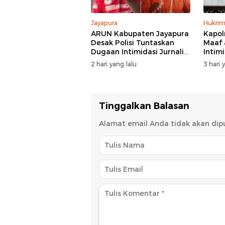
Jayapura
Hukri
ARUN Kabupaten Jayapura
Kapol
Desak Polisi Tuntaskan
Maaf 
Dugaan Intimidasi Jurnalis
Intim
Jubi
2 hari yang lalu
3 hari 
Tinggalkan Balasan
Alamat email Anda tidak akan dipu