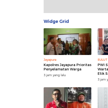
Widge Grid
Jayapura
SULUT
Kapolres Jayapura Prioritas
PWI S
Penyelamatan Warga
Warta
Etik 
3 jam yang lalu
Lapa
3 jam y