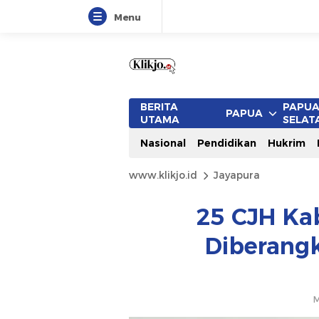
Menu
BERITA
PAPU
PAPUA
UTAMA
SELAT
Nasional
Pendidikan
Hukrim
www.klikjo.id
Jayapura
25 CJH Ka
Diberangk
M