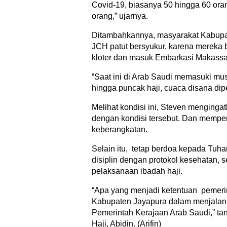
Covid-19, biasanya 50 hingga 60 ora
orang,” ujarnya.
Ditambahkannya, masyarakat Kabupa
JCH patut bersyukur, karena mereka 
kloter dan masuk Embarkasi Makassar
“Saat ini di Arab Saudi memasuki mu
hingga puncak haji, cuaca disana dipe
Melihat kondisi ini, Steven menging
dengan kondisi tersebut. Dan memper
keberangkatan.
Selain itu, tetap berdoa kepada Tuh
disiplin dengan protokol kesehatan,
pelaksanaan ibadah haji.
“Apa yang menjadi ketentuan pemerin
Kabupaten Jayapura dalam menjalanka
Pemerintah Kerajaan Arab Saudi,” t
Haji, Abidin. (Arifin)