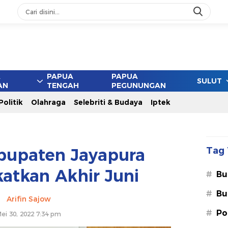
A
PAPUA
PAPUA
SULUT
AN
TENGAH
PEGUNUNGAN
Politik
Olahraga
Selebriti & Budaya
Iptek
bupaten Jayapura
Tag 
atkan Akhir Juni
#
Bu
#
Bu
Arifin Sajow
#
Po
ei 30, 2022 7:34 pm