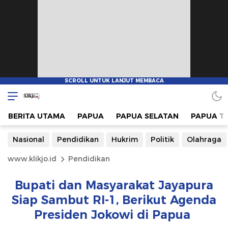
BERITA UTAMA
PAPUA
PAPUA SELATAN
PAPUA T
Nasional
Pendidikan
Hukrim
Politik
Olahraga
www.klikjo.id
Pendidikan
Bupati dan Masyarakat Jayapura
Siap Sambut RI-1, Berikut Agenda
Presiden Jokowi di Papua