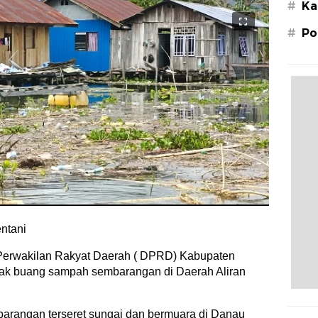
#
Ka
#
Po
ntani
 Perwakilan Rakyat Daerah ( DPRD) Kabupaten
ak buang sampah sembarangan di Daerah Aliran
rangan terseret sungai dan bermuara di Danau