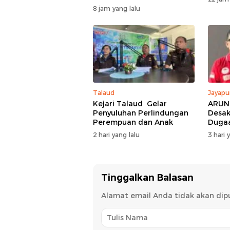
Pendidikan 430 Siswa
8 jam yang lalu
Talaud
Jayapu
Kejari Talaud Gelar
ARUN 
Penyuluhan Perlindungan
Desak
Perempuan dan Anak
Dugaa
Jubi
2 hari yang lalu
3 hari 
Tinggalkan Balasan
Alamat email Anda tidak akan dipu