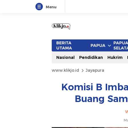
Menu
BERITA
PAPU
PAPUA
UTAMA
SELAT
Nasional
Pendidikan
Hukrim
www.klikjo.id
Jayapura
Komisi B Imb
Buang Sam
W
Ma