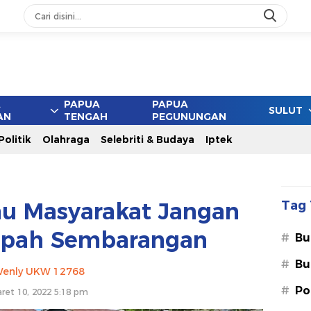
A
PAPUA
PAPUA
SULUT
AN
TENGAH
PEGUNUNGAN
Politik
Olahraga
Selebriti & Budaya
Iptek
au Masyarakat Jangan
Tag 
pah Sembarangan
#
Bu
#
Bu
enly UKW 12768
#
Po
ret 10, 2022 5:18 pm