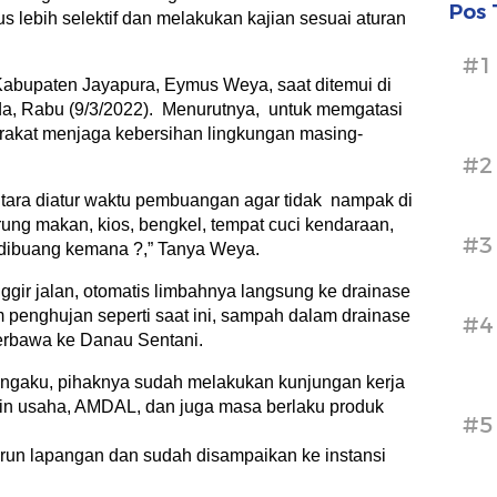
Pos 
arus lebih selektif dan melakukan kajian sesuai aturan
#1
Kabupaten Jayapura, Eymus Weya, saat ditemui di
a, Rabu (9/3/2022). Menurutnya, untuk memgatasi
rakat menjaga kebersihan lingkungan masing-
#2
ra diatur waktu pembuangan agar tidak nampak di
rung makan, kios, bengkel, tempat cuci kendaraan,
#3
n dibuang kemana ?,” Tanya Weya.
gir jalan, otomatis limbahnya langsung ke drainase
 penghujan seperti saat ini, sampah dalam drainase
#4
terbawa ke Danau Sentani.
 mengaku, pihaknya sudah melakukan kunjungan kerja
jin usaha, AMDAL, dan juga masa berlaku produk
#5
urun lapangan dan sudah disampaikan ke instansi
.